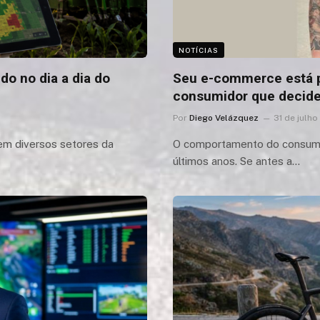
NOTÍCIAS
ndo no dia a dia do
Seu e-commerce está p
consumidor que decide
Por
Diego Velázquez
31 de julh
 em diversos setores da
O comportamento do consumido
últimos anos. Se antes a…