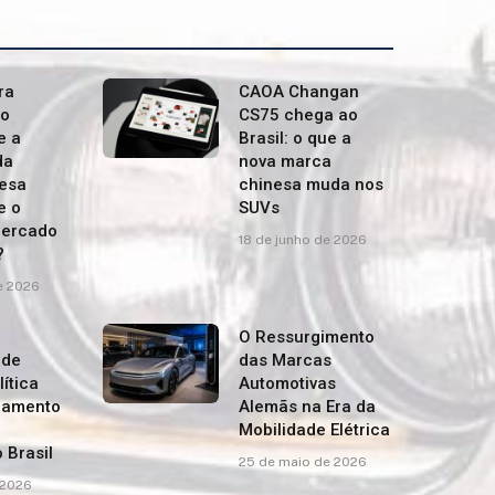
ra
CAOA Changan
no
CS75 chega ao
e a
Brasil: o que a
da
nova marca
esa
chinesa muda nos
e o
SUVs
mercado
18 de junho de 2026
?
e 2026
O Ressurgimento
 de
das Marcas
lítica
Automotivas
namento
Alemãs na Era da
Mobilidade Elétrica
 Brasil
25 de maio de 2026
 2026