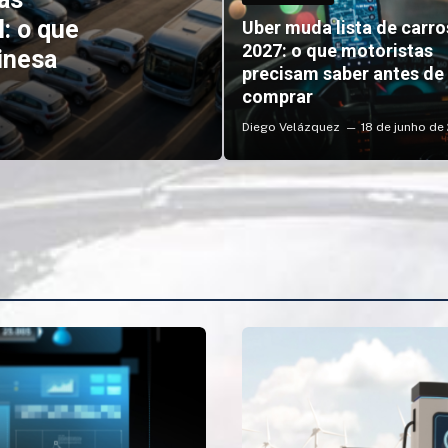
: o que
Uber muda lista de carr
2027: o que motoristas
inesa
precisam saber antes de
comprar
Diego Velázquez
18 de junho de