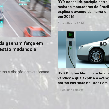
BYD consolida posição entre 
maiores montadoras do Brasil
explica o avanço da marca ch
em 2026?
6 de julho de 2026
çada ganham força em
 estão mudando a
otas e direção semiautônoma
BYD Dolphin Mini lidera busc
vendas: o que explica o avan
carros elétricos no Brasil em
24 de junho de 2026