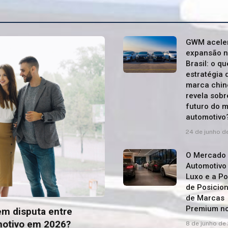
GWM acele
expansão 
Brasil: o qu
estratégia 
marca chin
revela sobr
futuro do 
automotivo
24 de junho d
O Mercado
Automotivo
Luxo e a Po
de Posicio
de Marcas
Premium no
em disputa entre
motivo em 2026?
8 de junho de