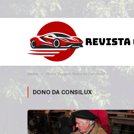
»
Home
Posts Tagged "dono da Consilux"
DONO DA CONSILUX