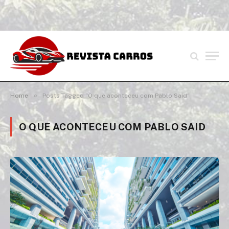
»
Home
Posts Tagged "O que aconteceu com Pablo Said"
O QUE ACONTECEU COM PABLO SAID