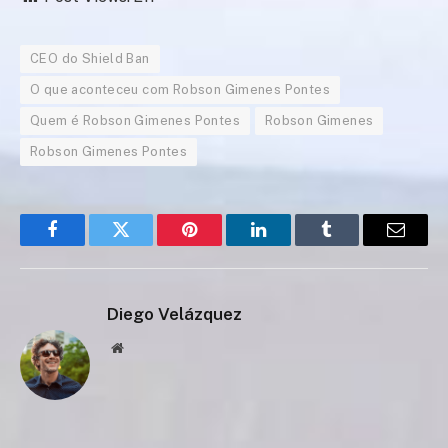
CEO do Shield Ban
O que aconteceu com Robson Gimenes Pontes
Quem é Robson Gimenes Pontes
Robson Gimenes
Robson Gimenes Pontes
Facebook
Twitter
Pinterest
LinkedIn
Tumblr
Email
Diego Velázquez
Website