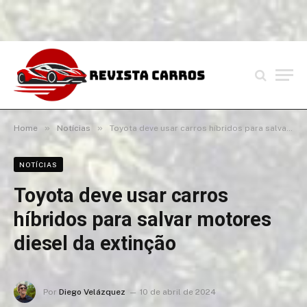
»
»
Home
Notícias
Toyota deve usar carros híbridos para salvar motores diesel da extinção
NOTÍCIAS
Toyota deve usar carros
híbridos para salvar motores
diesel da extinção
Por
Diego Velázquez
10 de abril de 2024