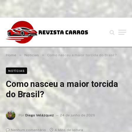
»
»
Home
Notícias
Como nasceu a maior torcida do Brasil?
NOTÍCIAS
Como nasceu a maior torcida
do Brasil?
Por
Diego Velázquez
24 de junho de 2026
Nenhum comentário
4 Mins de leitura